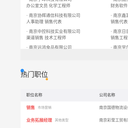
办公室文员
化学工程师
财务软件
· 南京协辉通信科技有限公司
· 南京
人事助理
销售代表
销售代表
· 南京中控科技实业有限公司
· 南京
渠道销售
技术工程师
销售工程
· 南京远鸿食品有限公司
· 南京
办公室文职
小初高数
热门职位
职位名称
公司名称
销售
南京国德物流设
市场营销
业务拓展经理
南京彩莹工贸有
其他类型