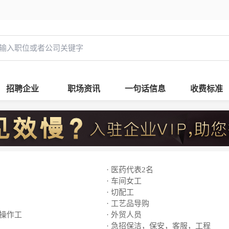
招聘企业
职场资讯
一句话信息
收费标准
· 医药代表2名
· 车间女工
· 切配工
· 工艺品导购
线操作工
· 外贸人员
· 急招保洁，保安，客服，工程