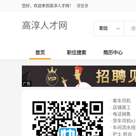
您好，欢迎来到高淳人才网！
请登录
高淳人才网
职位
首页
职位搜索
简历中心
广告
· 客车司机
· 店铺美工
· 电话销售
· 货车司机b2
· 车间流水
· 护士 前台