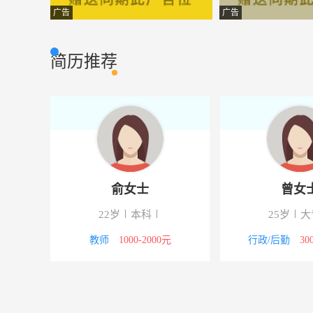
销售技术支持
南京大刚智能系
其他类型
广告
广告
文员
南京亚迪消防工
办公文员
简历推荐
办公室行政文员
江苏方圆贵金属
行政人事
淘宝在线客服
南京西城良品电
客户服务
炼胶工
南京金三力橡塑
普通工人
宝龙迎宾员5500起
江苏海底捞餐饮
服务行业
俞女士
曾女
工地现场资料员
南京苏富特工程
办公文员
22岁
本科
25岁
大
钣金工
南京大东烘箱有
生产加工
00元
教师
1000-2000元
行政/后勤
30