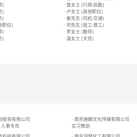
师]
· 曾女士 [行政/后勤]
员]
· 卢女士 [其他职位]
员]
· 崔先生 [司机/交通]
他职位]
· 邓先生 [技工/普工]
师]
· 罗女士 [教师]
员]
· 温女士 [文员]
典创投资有限公司
· 南京驰麟文化传媒有限公司
人事专员
实习策划
图杰科技有限公司
· 南京润楚化工有限公司