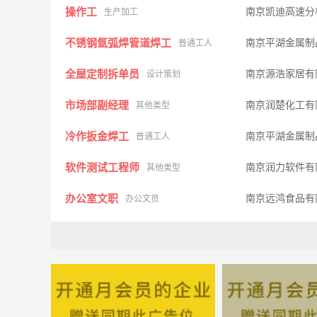
操作工
南京凯迪高速分
生产加工
不锈钢氩弧焊管道焊工
南京平湖金属
普通工人
全屋定制拆单员
南京源浩家居有
设计策划
市场部副经理
南京润楚化工有
其他类型
冷作扳金焊工
南京平湖金属
普通工人
软件测试工程师
南京润力软件有
其他类型
办公室文职
南京远鸿食品有
办公文员
行政前台
南京润楚化工有
客户服务
渠道销售
南京中控科技实
市场营销
普工 五险 年终奖
南京京成精密科
工程机械