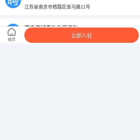
江苏省南京市栖霞区金马路11号
南京煌诚房地产经纪有限公司
立即入驻
江苏省南京市江东中路313号中泰国际广场
首页
U＆U女装
高淳区八佰伴三楼U＆U女装店
江苏海底捞餐饮管理有限责任公司淳中路分公
高淳区宝龙广场4楼
南京同功混凝土工程有限公司
固城镇宁宣公路旁