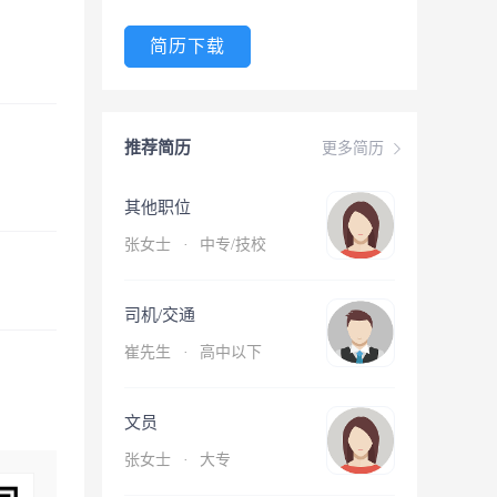
简历下载
推荐简历
更多简历
其他职位
张女士
·
中专/技校
司机/交通
崔先生
·
高中以下
文员
张女士
·
大专