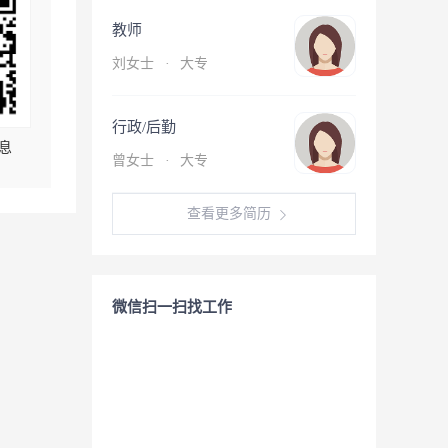
教师
刘女士
·
大专
行政/后勤
息
曾女士
·
大专
查看更多简历
微信扫一扫找工作